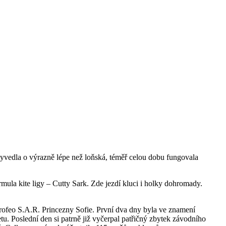
yvedla o výrazně lépe než loňská, téměř celou dobu fungovala
ula kite ligy – Cutty Sark. Zde jezdí kluci i holky dohromady.
Trofeo S.A.R. Princezny Sofie. První dva dny byla ve znamení
tu. Poslední den si patrně již vyčerpal patřičný zbytek závodního