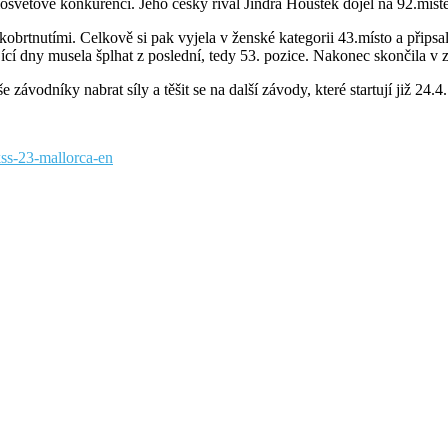
celosvětové konkurenci. Jeho český rival Jindra Houštěk dojel na 92.mí
obrtnutími. Celkově si pak vyjela v ženské kategorii 43.místo a připsal
jící dny musela šplhat z poslední, tedy 53. pozice. Nakonec skončila v
ávodníky nabrat síly a těšit se na další závody, které startují již 24.4.
fkss-23-mallorca-en