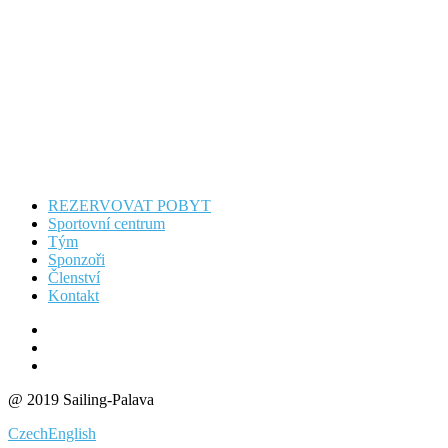
REZERVOVAT POBYT
Sportovní centrum
Tým
Sponzoři
Členství
Kontakt
@ 2019 Sailing-Palava
Czech
English