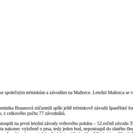
a ke společným tréninkům a závodům na Mallorce. Letošní Mallorca se v
inika Braunová zúčastnili spíše ještě tréninkově závodů španělské form
o, z celkového počtu 77 závodníků.
astoupili na první letošní závody světového poháru – 52.ročníl závodu 
jta nakonec vyloženě o prsa, tedy jeden bod, nepostoupil do zlatého flee