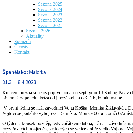
Sezona 2025
Sezona 2024
Sezona 2023
Sezona 2022
Sezona 2021
Sezona 2026
Aktuality
Sponzoři
Členství
Kontakt
Španělsko:
Malorka
31.3. – 8.4.2023
Koncem března se letos poprvé podařilo sejít týmu TJ Sailing Pálav
příjemná odpolední bríza od jihozápadu a dešťů bylo minimálně.
V první týdnu se naši závodnici Vojta Koška, Monika Žižlavská a Dom
Vojtovi se podařilo vybojovat 15. místo, Monice 66. a Domči 67.míst
O týden a kousek později, tedy začátkem dubna, již naši závodníci n
rozzařovacích rozjížděk, ve kterých se velice dobře vedlo Vojtovi. Vo