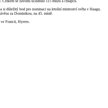
stě. Celkem se závodu účastnilo 115 mužů a chlapců.
a si důležitý bod pro nominaci na letošní mistroství světa v Haagu.
 závěsu za Dominikou, na 45. místě.
 ve Francii, Hyeres.