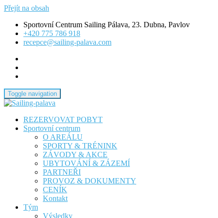
Přejít na obsah
Sportovní Centrum Sailing Pálava, 23. Dubna, Pavlov
+420 775 786 918
recepce@sailing-palava.com
Toggle navigation
REZERVOVAT POBYT
Sailing-palava
Sportovní centrum
O AREÁLU
SPORTY & TRÉNINK
ZÁVODY & AKCE
UBYTOVÁNÍ & ZÁZEMÍ
PARTNEŘI
PROVOZ & DOKUMENTY
CENÍK
Kontakt
Tým
Výsledky