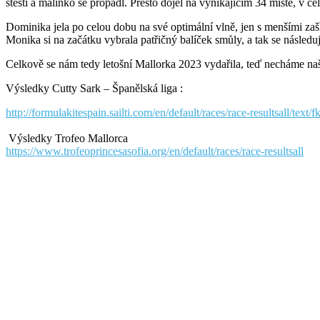
štěstí a malinko se propadl. Přesto dojel na vynikajícím 34 místě, v 
Dominika jela po celou dobu na své optimální vlně, jen s menšími zašk
Monika si na začátku vybrala patřičný balíček smůly, a tak se následu
Celkově se nám tedy letošní Mallorka 2023 vydařila, teď necháme naše z
Výsledky Cutty Sark – Španělská liga :
http://formulakitespain.sailti.com/en/default/races/race-resultsall/text/
Výsledky Trofeo Mallorca
https://www.trofeoprincesasofia.org/en/default/races/race-resultsall