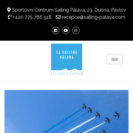
Sportovní Centrum Sailing Pálava, 23. Dubna, Pavlov
+420 775 786 918
recepce@sailing-palava.com
Toggle
Navigati
SAILING-PALAVA