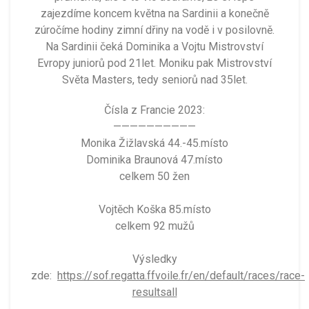
zajezdíme koncem května na Sardinii a konečně
zúročíme hodiny zimní dřiny na vodě i v posilovně.
Na Sardinii čeká Dominika a Vojtu Mistrovství
Evropy juniorů pod 21let. Moniku pak Mistrovství
Světa Masters, tedy seniorů nad 35let.
Čísla z Francie 2023:
——————————
Monika Žižlavská 44.-45.místo
Dominika Braunová 47.místo
celkem 50 žen
Vojtěch Koška 85.místo
celkem 92 mužů
Výsledky
zde:
https://sof.regatta.ffvoile.fr/en/default/races/race-
resultsall