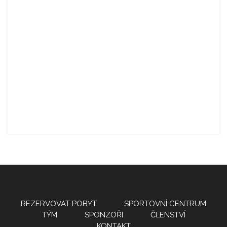
REZERVOVAT POBYT
SPORTOVNÍ CENTRUM
TÝM
SPONZOŘI
ČLENSTVÍ
KONTAKT