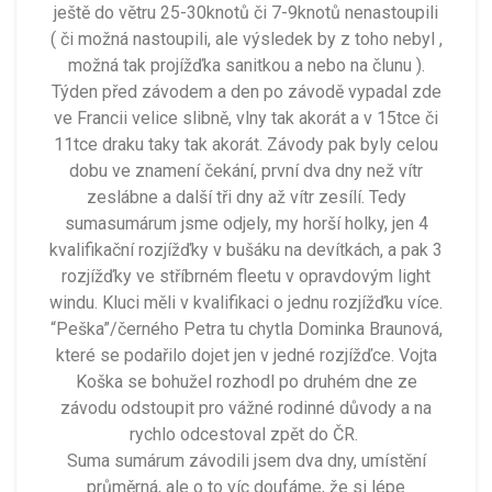
ještě do větru 25-30knotů či 7-9knotů nenastoupili
( či možná nastoupili, ale výsledek by z toho nebyl ,
možná tak projížďka sanitkou a nebo na člunu ).
Týden před závodem a den po závodě vypadal zde
ve Francii velice slibně, vlny tak akorát a v 15tce či
11tce draku taky tak akorát. Závody pak byly celou
dobu ve znamení čekání, první dva dny než vítr
zeslábne a další tři dny až vítr zesílí. Tedy
sumasumárum jsme odjely, my horší holky, jen 4
kvalifikační rozjížďky v bušáku na devítkách, a pak 3
rozjížďky ve stříbrném fleetu v opravdovým light
windu. Kluci měli v kvalifikaci o jednu rozjížďku více.
“Peška”/černého Petra tu chytla Dominka Braunová,
které se podařilo dojet jen v jedné rozjížďce. Vojta
Koška se bohužel rozhodl po druhém dne ze
závodu odstoupit pro vážné rodinné důvody a na
rychlo odcestoval zpět do ČR.
Suma sumárum závodili jsem dva dny, umístění
průměrná, ale o to víc doufáme, že si lépe